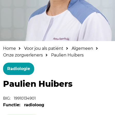
Home
Voor jou als patiënt
Algemeen
Onze zorgverleners
Paulien Huibers
Radiologie
Paulien Huibers
BIG:
19910134901
Functie:
radioloog