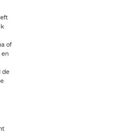
eft
jk
na of
n en
d de
de
ht