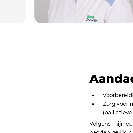
Aanda
Voorbereidi
Zorg voor 
(palliatieve
Volgens mijn oud
hadden gelijk, d