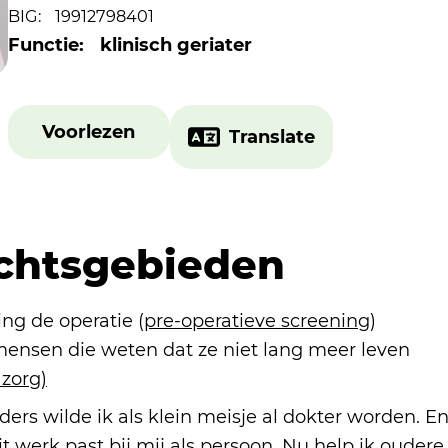
BIG:
19912798401
Functie:
klinisch geriater
Voorlezen
Translate
chtsgebieden
ng de operatie (
pre-operatieve screening
)
mensen die weten dat ze niet lang meer leven
 zorg)
ers wilde ik als klein meisje al dokter worden. En
it werk past bij mij als persoon. Nu help ik oudere