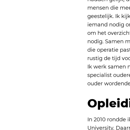
mensen die meer
geestelijk. Ik k
iemand nodig om
om het overzich
nodig. Samen met
die operatie pas
rustig de tijd v
Ik werk samen m
specialist oud
ouder wordende
Opleid
In 2010 rondde 
University. Daa