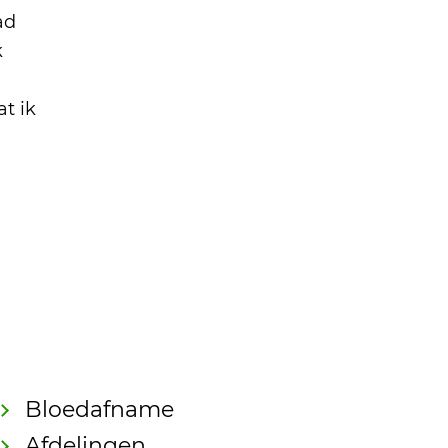
ad
k
t ik
Bloedafname
Afdelingen