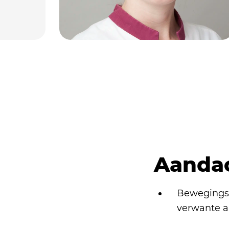
Aanda
Bewegingss
verwante 