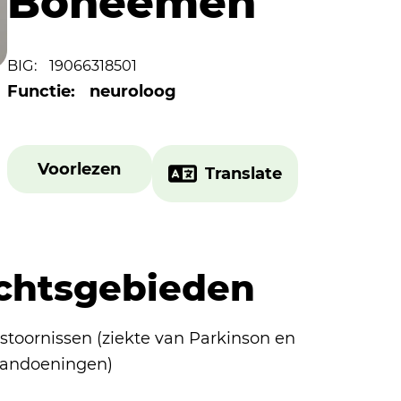
Boheemen
BIG:
19066318501
Functie:
neuroloog
Voorlezen
Translate
chtsgebieden
toornissen (ziekte van Parkinson en
aandoeningen)