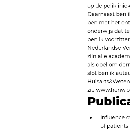
op de poliklinie
Daarnaast ben i
ben met het ont
onderwijs dat t
ben ik voorzitt
Nederlandse Ver
zijn alle acade
als doel om der
slot ben ik aute
Huisarts&Wetens
zie
www.henw.or
Public
Influence o
of patients