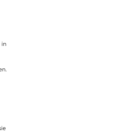
 in
en.
sie