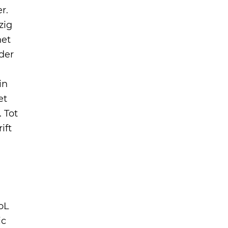
r.
zig
het
der
in
et
 Tot
ift
oL
ic