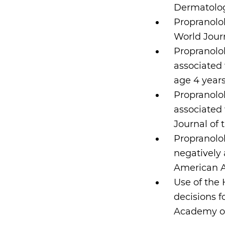
Dermatolog
Propranolol
World Jour
Propranolol
associated
age 4 year
Propranolo
associated 
Journal of
Propranolo
negatively
American 
Use of the 
decisions f
Academy o