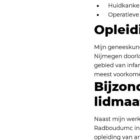
Huidkanke
Operatieve
Opleid
Mijn geneeskund
Nijmegen doorl
gebied van infa
meest voorkome
Bijzon
lidma
Naast mijn werk
Radboudumc in N
opleiding van ar