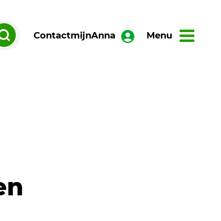
Contact
mijnAnna
Menu
en