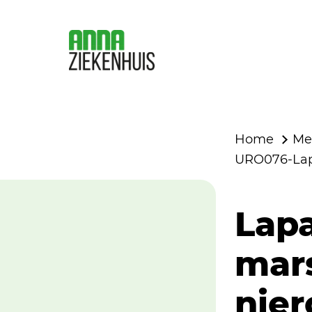
Home
Me
URO076-Lapa
Lap
mars
nier