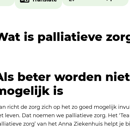
Wat is palliatieve zor
Om deze video te bekijken zijn marketingcookies
Cookies accepteren en video laden
Als beter worden nie
mogelijk is
n richt de zorg zich op het zo goed mogelijk invu
et leven. Dat noemen we palliatieve zorg. Het ‘T
lliatieve zorg’ van het Anna Ziekenhuis helpt je b