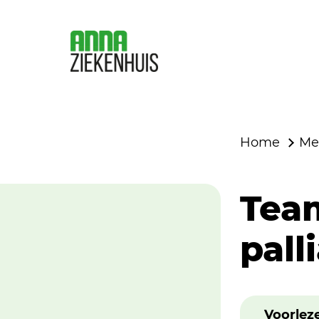
Home
Me
Tea
pall
Voorlez