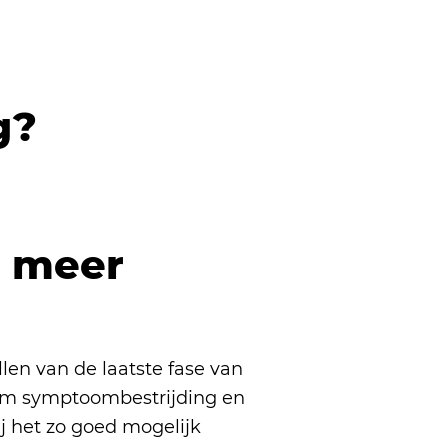
g?
 nodig.
t meer
llen van de laatste fase van
eam symptoombestrijding en
ij het zo goed mogelijk