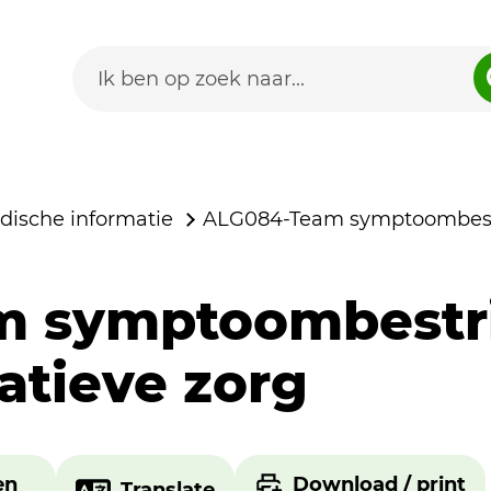
dische informatie
ALG084-Team symptoombestri
m symptoombestri
iatieve zorg
en
Download / print
Translate