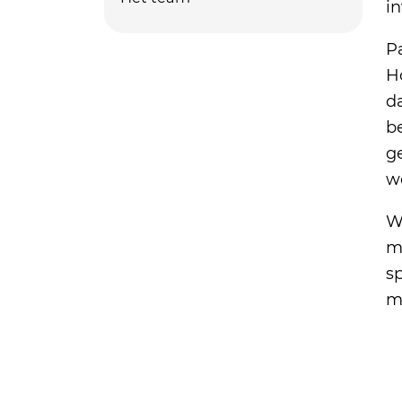
in
Pa
Ho
da
be
ge
w
W
me
sp
m