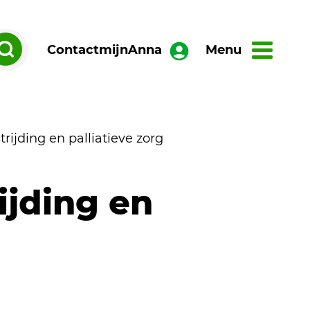
Contact
mijnAnna
Menu
jding en palliatieve zorg
jding en