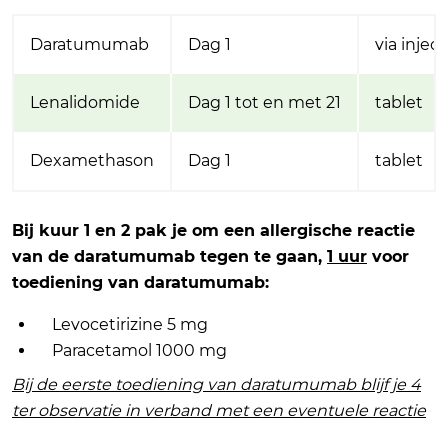
Daratumumab
Dag 1
via injec
Lenalidomide
Dag 1 tot en met 21
tablet
Dexamethason
Dag 1
tablet
Bij kuur 1 en 2 pak je om een allergische reactie
van de daratumumab tegen te gaan,
1 uur
voor
toediening van daratumumab:
Levocetirizine 5 mg
Paracetamol 1000 mg
Bij de eerste toediening van daratumumab blijf je 4
ter observatie in verband met een eventuele reactie