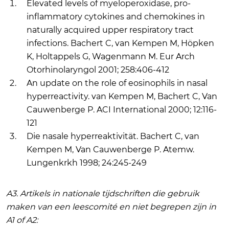
Elevated levels of myeloperoxidase, pro-
inflammatory cytokines and chemokines in
naturally acquired upper respiratory tract
infections. Bachert C, van Kempen M, Höpken
K, Holtappels G, Wagenmann M. Eur Arch
Otorhinolaryngol 2001; 258:406-412
An update on the role of eosinophils in nasal
hyperreactivity. van Kempen M, Bachert C, Van
Cauwenberge P. ACI International 2000; 12:116-
121
Die nasale hyperreaktivität. Bachert C, van
Kempen M, Van Cauwenberge P. Atemw.
Lungenkrkh 1998; 24:245-249
A3. Artikels in nationale tijdschriften die gebruik
maken van een leescomité en niet begrepen zijn in
A1 of A2: