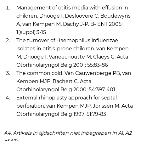
Management of otitis media with effusion in
children. Dhooge I, Desloovere C, Boudewyns
A, van Kempen M, Dachy J-P. B- ENT 2005;
1(suppl):3-15
The turnover of Haemophilus influenzae
isolates in otitis-prone children. van Kempen
M, Dhooge I, Vaneechoutte M, Claeys G. Acta
Otorhinolaryngol Belg 2001; 55:83-86
The common cold. Van Cauwenberge PB, van
Kempen MJP, Bachert C. Acta
Otorhinolaryngol Belg 2000; 54:397-401
External rhinoplasty approach for septal
perforation. van Kempen MJP, Jorissen M. Acta
Otorhinolaryngol Belg 1997; 51:79-83
A4. Artikels in tijdschriften niet inbegrepen in A1, A2