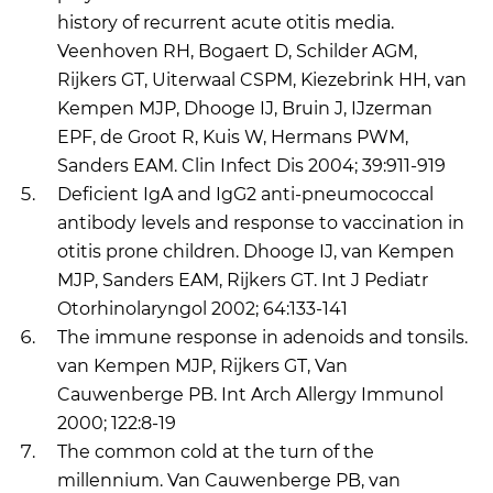
history of recurrent acute otitis media.
Veenhoven RH, Bogaert D, Schilder AGM,
Rijkers GT, Uiterwaal CSPM, Kiezebrink HH, van
Kempen MJP, Dhooge IJ, Bruin J, IJzerman
EPF, de Groot R, Kuis W, Hermans PWM,
Sanders EAM. Clin Infect Dis 2004; 39:911-919
Deficient IgA and IgG2 anti-pneumococcal
antibody levels and response to vaccination in
otitis prone children. Dhooge IJ, van Kempen
MJP, Sanders EAM, Rijkers GT. Int J Pediatr
Otorhinolaryngol 2002; 64:133-141
The immune response in adenoids and tonsils.
van Kempen MJP, Rijkers GT, Van
Cauwenberge PB. Int Arch Allergy Immunol
2000; 122:8-19
The common cold at the turn of the
millennium. Van Cauwenberge PB, van