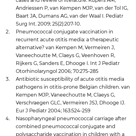
cases and review of literature. Küpers AM,
Andriessen P, van Kempen MJP, van der Tol IG,
Baart JA, Dumans AG, van der Waal I. Pediatr
Surg Int. 2009; 25(2):207-10.
Pneumococcal conjugate vaccination in
recurrent acute otitis media: a therapeutic
alternative? van Kempen M, Vermeiren J,
Vaneechoutte M, Claeys G, Veenhoven R,
Rijkers G, Sanders E, Dhooge I. Int J Pediatr
Otorhinolaryngol 2006; 70:275-285
Antibiotic susceptibility of acute otitis media
pathogens in otitis-prone Belgian children. van
Kempen MJP, Vaneechoutte M, Claeys G,
Verschraegen GLC, Vermeiren JSJ, Dhooge IJ.
Eur J Pediatr 2004; 163:524-259
Nasopharyngeal pneumococcal carriage after
combined pneumococcal conjugate and
polysaccharide vaccination in children with a