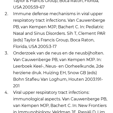
Taylor & Francis Group, Boca Raton, Florida,
USA 2005:59-67
Immune defense mechanisms in viral upper
respiratory tract infections. Van Cauwenberge
PB, van Kempen MJP, Bachert C. In: Pediatric
Nasal and Sinus Disorders. Sih T, Clement PAR
(eds) Taylor & Francis Group, Boca Raton,
Florida, USA 2005:3-17
Onderzoek van de neus en de neusbijholten.
Van Cauwenberge PB, van Kempen MJP. In:
Leerboek Keel-, Neus- en Oorheelkunde, 2de
herziene druk. Huizing EH, Snow GB (eds)
Bohn Stafleu Van Loghum, Houten 2003:191-
201
Viral upper respiratory tract infections:
immunological aspects. Van Cauwenberge PB,
van Kempen MJP, Bachert C. In: New Frontiers
in Immunobiology. Veldman JE, Passàli D, Lim