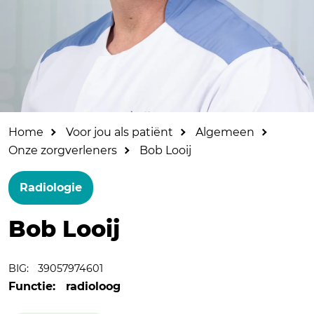
Home
Voor jou als patiënt
Algemeen
Onze zorgverleners
Bob Looij
Radiologie
Bob Looij
BIG:
39057974601
Functie:
radioloog