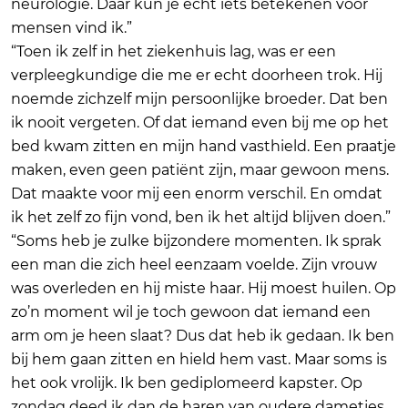
neurologie. Daar kun je echt iets betekenen voor
mensen vind ik.”
“Toen ik zelf in het ziekenhuis lag, was er een
verpleegkundige die me er echt doorheen trok. Hij
noemde zichzelf mijn persoonlijke broeder. Dat ben
ik nooit vergeten. Of dat iemand even bij me op het
bed kwam zitten en mijn hand vasthield. Een praatje
maken, even geen patiënt zijn, maar gewoon mens.
Dat maakte voor mij een enorm verschil. En omdat
ik het zelf zo fijn vond, ben ik het altijd blijven doen.”
“Soms heb je zulke bijzondere momenten. Ik sprak
een man die zich heel eenzaam voelde. Zijn vrouw
was overleden en hij miste haar. Hij moest huilen. Op
zo’n moment wil je toch gewoon dat iemand een
arm om je heen slaat? Dus dat heb ik gedaan. Ik ben
bij hem gaan zitten en hield hem vast. Maar soms is
het ook vrolijk. Ik ben gediplomeerd kapster. Op
zondag deed ik dan de haren van oudere dametjes.