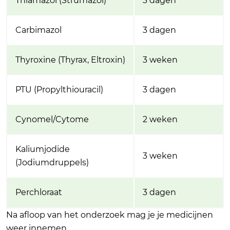
Thiamazol (Strumazol)
3 dagen
Carbimazol
3 dagen
Thyroxine (Thyrax, Eltroxin)
3 weken
PTU (Propylthiouracil)
3 dagen
Cynomel/Cytome
2 weken
Kaliumjodide
3 weken
(Jodiumdruppels)
Perchloraat
3 dagen
Na afloop van het onderzoek mag je je medicijnen
weer innemen.