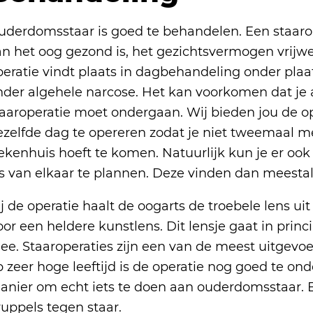
uderdomsstaar is goed te behandelen. Een staarop
n het oog gezond is, het gezichtsvermogen vrijwel
peratie vindt plaats in dagbehandeling onder plaa
nder algehele narcose. Het kan voorkomen dat je
taaroperatie moet ondergaan. Wij bieden jou de o
ezelfde dag te opereren zodat je niet tweemaal m
iekenhuis hoeft te komen. Natuurlijk kun je er ook
os van elkaar te plannen. Deze vinden dan meestal
j de operatie haalt de oogarts de troebele lens ui
or een heldere kunstlens. Dit lensje gaat in princ
ee. Staaroperaties zijn een van de meest uitgevoe
 zeer hoge leeftijd is de operatie nog goed te on
anier om echt iets te doen aan ouderdomsstaar. 
ruppels tegen staar.