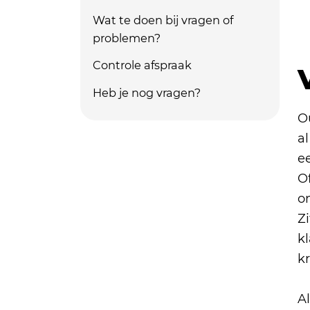
Wat te doen bij vragen of
problemen?
Controle afspraak
Heb je nog vragen?
O
a
ee
Of
on
Zi
kl
kr
Al