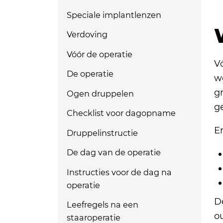
Speciale implantlenzen
Verdoving
Vóór de operatie
Vó
De operatie
w
gr
Ogen druppelen
g
Checklist voor dagopname
Er
Druppelinstructie
De dag van de operatie
Instructies voor de dag na
operatie
D
Leefregels na een
o
staaroperatie