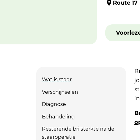
Route 17
Voorlez
B
Wat is staar
j
st
Verschijnselen
in
Diagnose
B
Behandeling
o
Resterende brilsterkte na de
staaroperatie