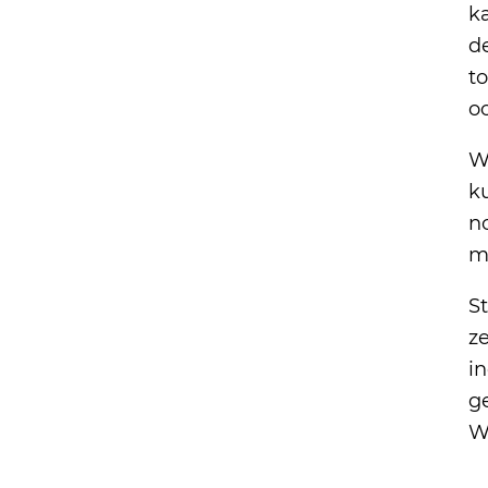
k
d
t
oo
W
ku
no
m
S
ze
in
g
W