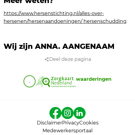
Meer weten?
https://www.hersenstichting.nl/alles-over-
hersenen/hersenaandoeningen/ hersenschudding
Wij zijn ANNA.
AANGENAAM
Deel deze pagina
waarderingen
.
Disclaimer
Privacy
Cookies
Medewerkersportaal