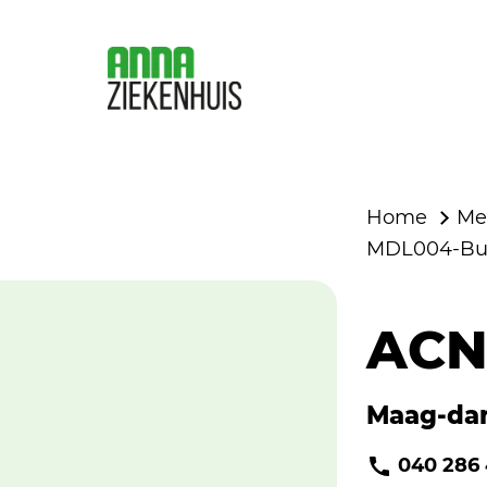
Home
Me
MDL004-Buik
ACN
Maag-dar
040 286