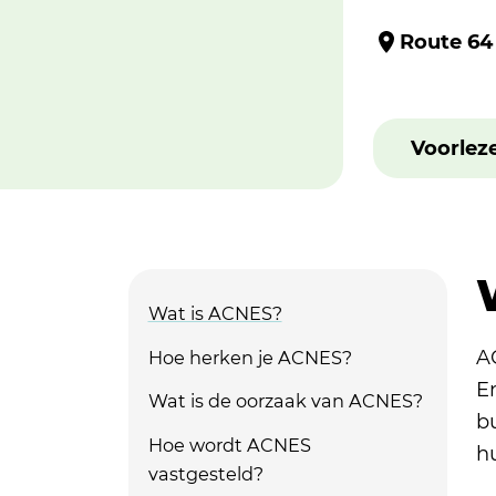
Route 64
Voorlez
Wat is ACNES?
A
Hoe herken je ACNES?
E
Wat is de oorzaak van ACNES?
b
Hoe wordt ACNES
h
vastgesteld?