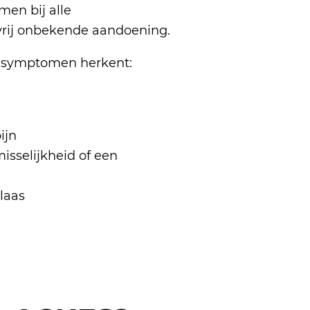
en bij alle
g vrij onbekende aandoening.
de symptomen herkent:
ijn
misselijkheid of een
laas