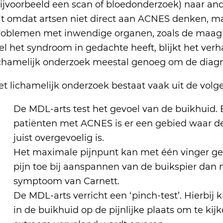
bijvoorbeeld een scan of bloedonderzoek) naar an
it omdat artsen niet direct aan ACNES denken, ma
roblemen met inwendige organen, zoals de maag 
el het syndroom in gedachte heeft, blijkt het ver
ichamelijk onderzoek meestal genoeg om de diagno
et lichamelijk onderzoek bestaat vaak uit de vol
De MDL-arts test het gevoel van de buikhuid. B
patiënten met ACNES is er een gebied waar de
juist overgevoelig is.
Het maximale pijnpunt kan met één vinger 
pijn toe bij aanspannen van de buikspier dan
symptoom van Carnett.
De MDL-arts verricht een ‘pinch-test’. Hierbij 
in de buikhuid op de pijnlijke plaats om te kijk