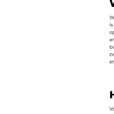
W
i
op
an
b
zw
e
V