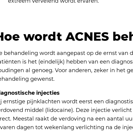
extreem vervelend wordt ervaren.
Hoe wordt ACNES be
e behandeling wordt aangepast op de ernst van d
tiënten is het (eindelijk) hebben van een diagnos
udingen al genoeg. Voor anderen, zeker in het gev
ehandeling gewenst.
iagnostische injecties
ij ernstige pijnklachten wordt eerst een diagnost
rdovend middel (lidocaïne). Deze injectie verlich
irect. Meestal raakt de verdoving na een aantal 
rvaren dagen tot wekenlang verlichting na de inje