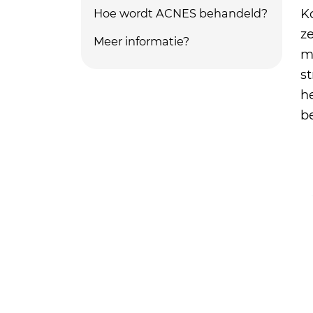
Hoe wordt ACNES behandeld?
K
z
Meer informatie?
m
s
h
b