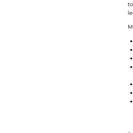
t
le
M