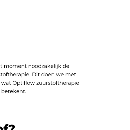
p dit moment noodzakelijk de
oftherapie. Dit doen we met
e wat Optiflow zuurstoftherapie
 betekent.
of?