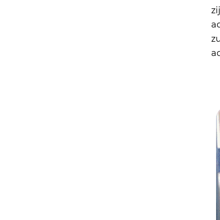
zi
a
z
a