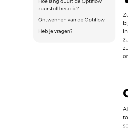
Hoe lang duurt de Optiflow
zuurstoftherapie?
Z
Ontwennen van de Optiflow
b
Heb je vragen?
i
zu
zu
o
A
to
s