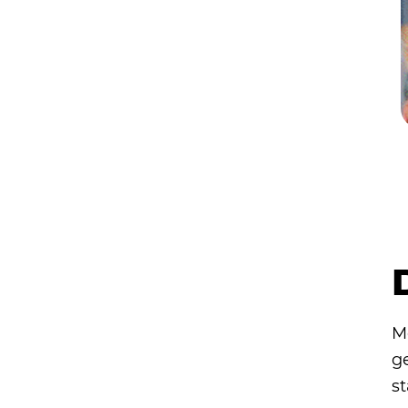
M
g
s