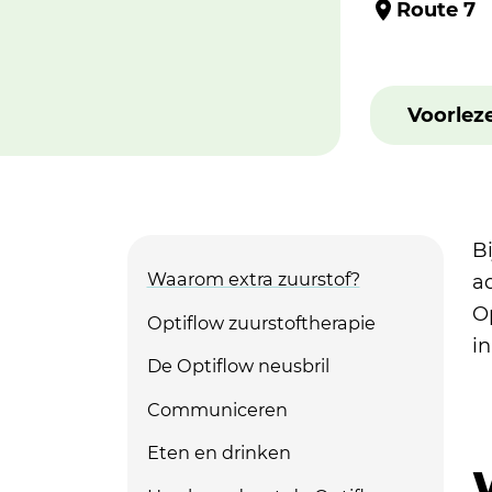
Route 7
Voorlez
Bi
Waarom extra zuurstof?
a
Op
Optiflow zuurstoftherapie
i
De Optiflow neusbril
Communiceren
Eten en drinken