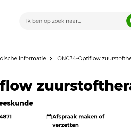
dische informatie
LON034-Optiflow zuurstofth
flow zuurstofther
eeskunde
4871
Afspraak maken of
verzetten