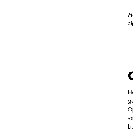
H
t
H
g
Op
v
b