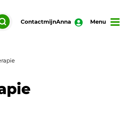
Contact
mijnAnna
Menu
erapie
apie