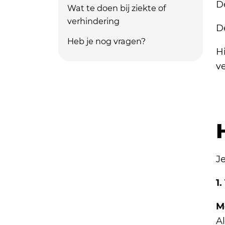
D
Wat te doen bij ziekte of
verhindering
D
Heb je nog vragen?
Hi
v
Je
1.
M
Al