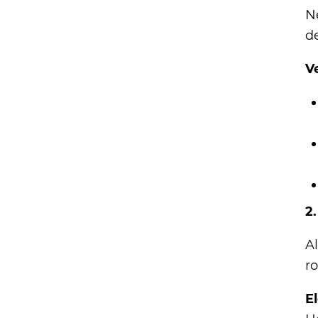
N
d
V
2
Al
ro
E