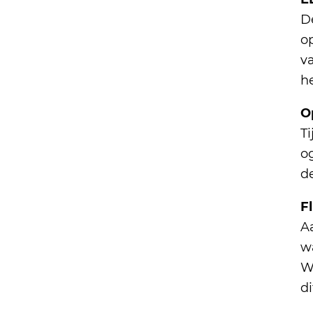
D
o
v
he
O
T
o
d
Fl
A
wa
Wa
di