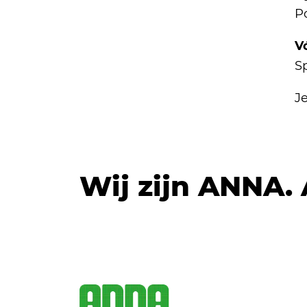
P
V
S
Je
Wij zijn ANNA.