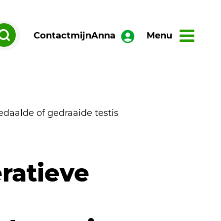
Contact
mijnAnna
Menu
edaalde of gedraaide testis
ratieve