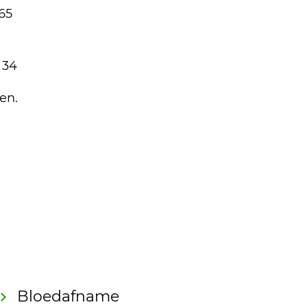
65
 34
ten.
Bloedafname