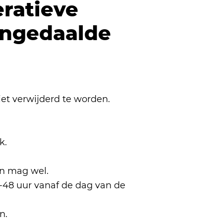
eratieve
-ingedaalde
iet verwijderd te worden.
k.
n mag wel.
-48 uur vanaf de dag van de
n.