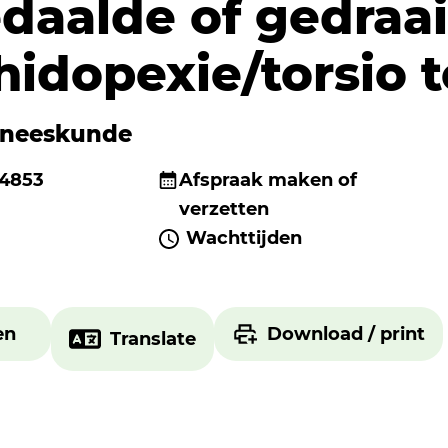
daalde of gedraai
hidopexie/torsio t
eneeskunde
 4853
Afspraak maken of
verzetten
Wachttijden
en
Download / print
Translate