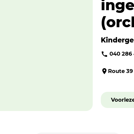
inge
(orc
Kinderg
040 286
Route 39
Voorlez