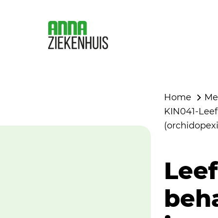
Home
Me
KIN041-Leefr
(orchidopexie
Leef
beha