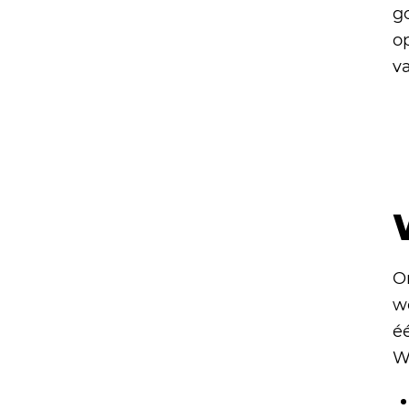
g
o
va
O
w
éé
W