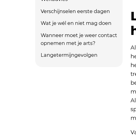
Verschijnselen eerste dagen
Wat je wél en niet mag doen
Wanneer moet je weer contact
opnemen met je arts?
A
Langetermijngevolgen
he
he
t
b
m
Al
sp
mi
V