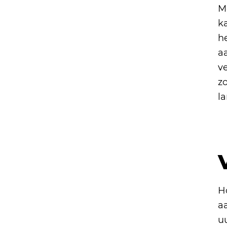
M
k
he
a
ve
z
l
H
aa
u