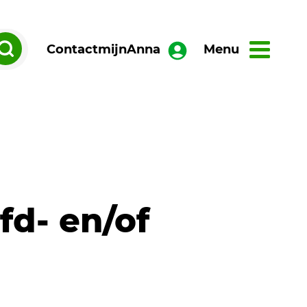
Contact
mijnAnna
Menu
fd- en/of