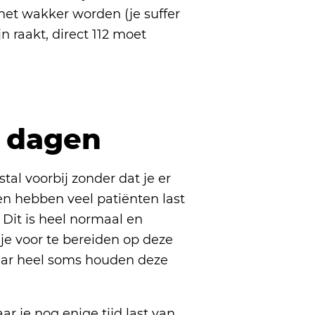
 het wakker worden (je suffer
n raakt, direct 112 moet
e dagen
tal voorbij zonder dat je er
en hebben veel patiënten last
 Dit is heel normaal en
je voor te bereiden op deze
aar heel soms houden deze
r je nog enige tijd last van