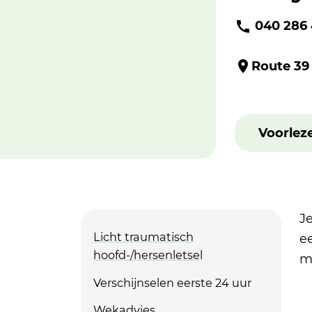
040 286
Route 39
Voorlez
J
Licht traumatisch
ee
hoofd-/hersenletsel
m
Verschijnselen eerste 24 uur
Wekadvies