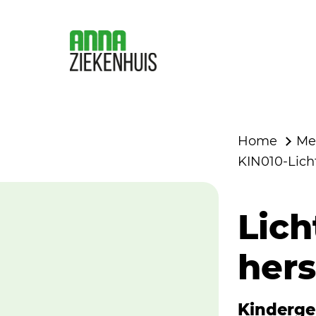
Home
Me
KIN010-Licht
Lich
hers
Kinderg