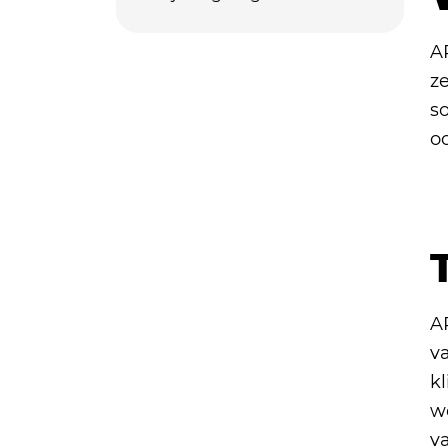
A
ze
s
oo
A
v
k
w
va