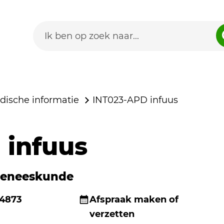
dische informatie
INT023-APD infuus
 infuus
geneeskunde
 4873
Afspraak maken of
verzetten