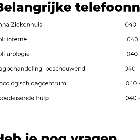
Belangrijke telefoo
nna Ziekenhuis 040 - 286
Poli interne 040 - 286 
Poli urologie 040 - 286 
agbehandeling beschouwend 040 - 28
ncologisch dagcentrum 040 - 28
poedeisende hulp 040 - 286
Heb je nog vragen