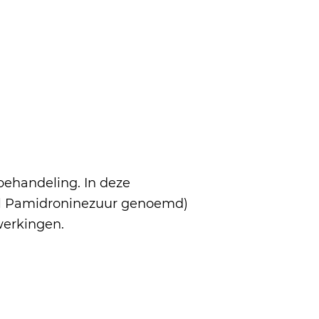
behandeling. In deze
wel Pamidroninezuur genoemd)
werkingen.