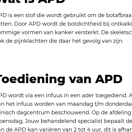
PD is een stof die wordt gebruikt om de botafbraa
tten. Door APD wordt de botdichtheid bij ontkalki
ommige vormen van kanker versterkt. De skelets
k de pijnklachten die daar het gevolg van zijn.
Toediening van APD
PD wordt via een infuus in een ader toegediend. 
an het infuus worden van maandag t/m donderdag
linisch dagcentrum beschouwend. Op de afdeling o
oensdag. Jouw behandelend specialist bepaalt de 
n de APD kan variëren van 2 tot 4 uur, dit is afhan