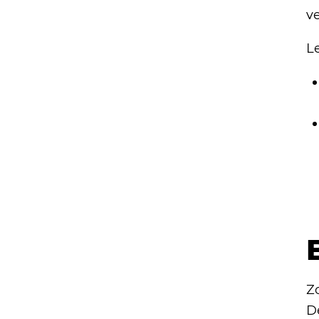
v
Le
Z
D