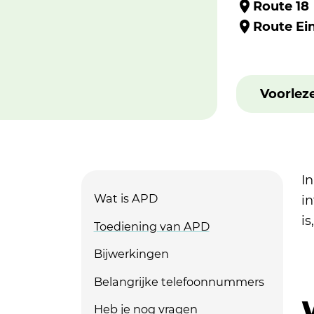
Route 18
Route Ei
Voorlez
I
Wat is APD
i
i
Toediening van APD
Bijwerkingen
Belangrijke telefoonnummers
Heb je nog vragen