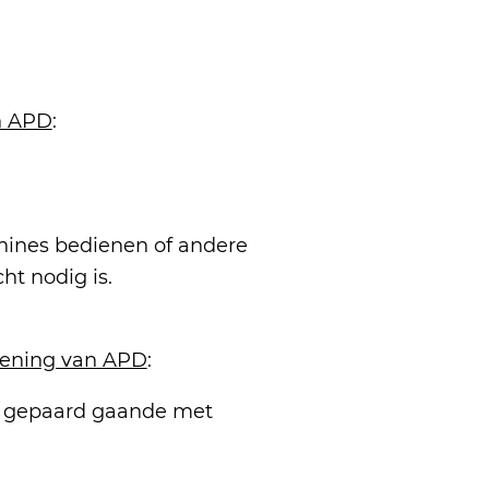
an APD
:
hines bedienen of andere
t nodig is.
iening van APD
:
l, gepaard gaande met