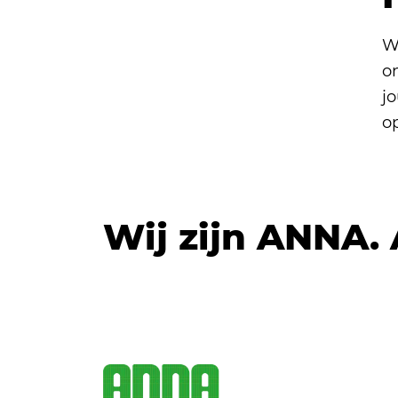
W
o
j
o
Wij zijn ANNA.