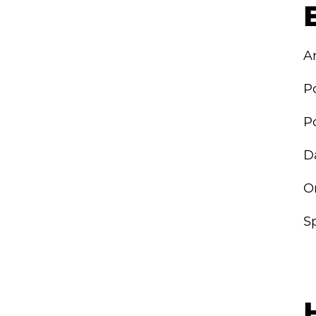
A
D
O
S