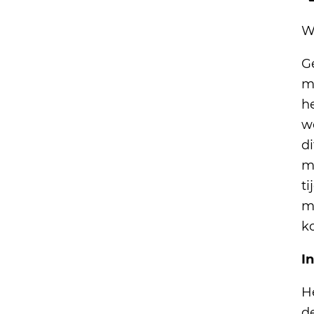
W
Ge
m
h
wo
d
m
t
m
ko
I
H
de