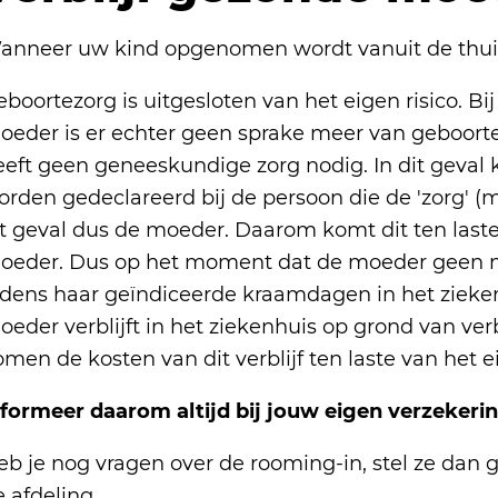
anneer uw kind opgenomen wordt vanuit de thuiss
boortezorg is uitgesloten van het eigen risico. Bi
oeder is er echter geen sprake meer van geboort
eeft geen geneeskundige zorg nodig. In dit geval k
rden gedeclareerd bij de persoon die de 'zorg' (m
it geval dus de moeder. Daarom komt dit ten laste
oeder. Dus op het moment dat de moeder geen m
ijdens haar geïndiceerde kraamdagen in het zieken
oeder verblijft in het ziekenhuis op grond van ve
men de kosten van dit verblijf ten laste van het 
nformeer daarom altijd bij jouw eigen verzekeri
eb je nog vragen over de rooming-in, stel ze dan 
 afdeling.