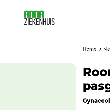
Home
Me
Roo
pas
Gynaecol