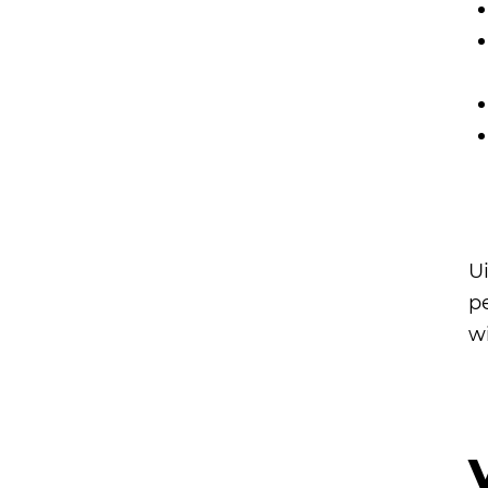
Ui
pe
w