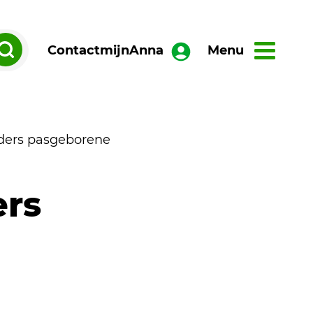
Contact
mijnAnna
Menu
ders pasgeborene
ers