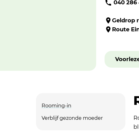
040 286
Geldrop r
Route Ei
Voorlez
Rooming-in
R
Verblijf gezonde moeder
bl