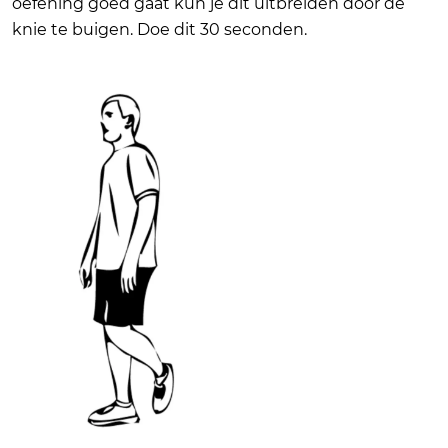
oefening goed gaat kun je dit uitbreiden door de
knie te buigen. Doe dit 30 seconden.