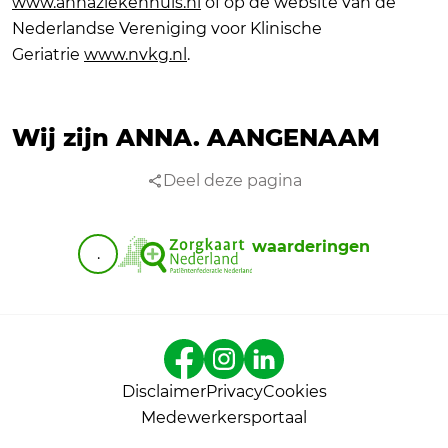
www.annaziekenhuis.nl
of op de website van de
Nederlandse Vereniging voor Klinische
Geriatrie
www.nvkg.nl
.
Wij zijn ANNA.
AANGENAAM
Deel deze pagina
waarderingen
.
Disclaimer
Privacy
Cookies
Medewerkersportaal