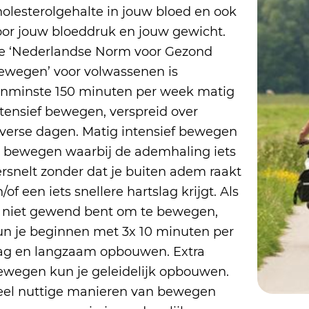
holesterolgehalte in jouw bloed en ook
oor jouw bloeddruk en jouw gewicht.
e ‘Nederlandse Norm voor Gezond
ewegen’ voor volwassenen is
enminste 150 minuten per week matig
ntensief bewegen, verspreid over
iverse dagen. Matig intensief bewegen
s: bewegen waarbij de ademhaling iets
ersnelt zonder dat je buiten adem raakt
/of een iets snellere hartslag krijgt. Als
e niet gewend bent om te bewegen,
un je beginnen met 3x 10 minuten per
ag en langzaam opbouwen. Extra
ewegen kun je geleidelijk opbouwen.
eel nuttige manieren van bewegen