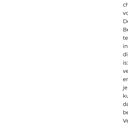
c
v
D
B
t
i
d
i
v
en
j
k
d
b
V