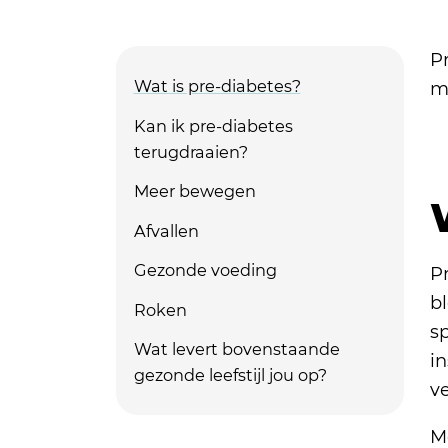
Pr
Wat is pre-diabetes?
m
Kan ik pre-diabetes
terugdraaien?
Meer bewegen
Afvallen
Gezonde voeding
Pr
b
Roken
sp
Wat levert bovenstaande
i
gezonde leefstijl jou op?
v
M