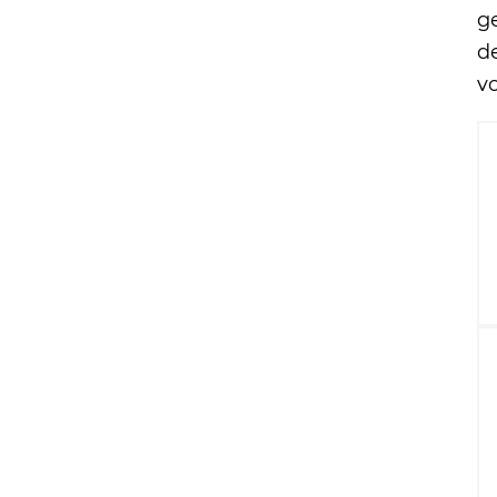
ge
d
v