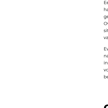
E
h
g
O
si
va
Ev
na
in
v
b