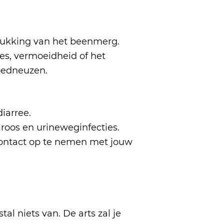
rukking van het beenmerg.
ies, vermoeidheid of het
oedneuzen.
iarree.
lroos en urineweginfecties.
 contact op te nemen met jouw
al niets van. De arts zal je