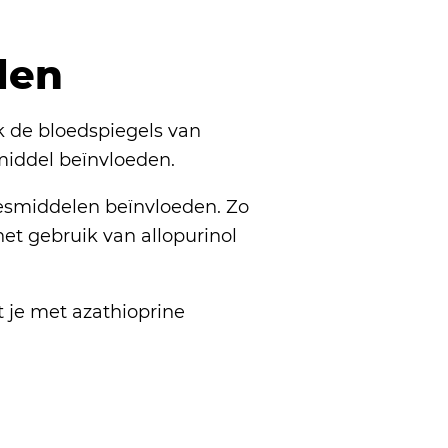
len
k de bloedspiegels van
middel beïnvloeden.
esmiddelen beïnvloeden. Zo
t gebruik van allopurinol
at je met azathioprine