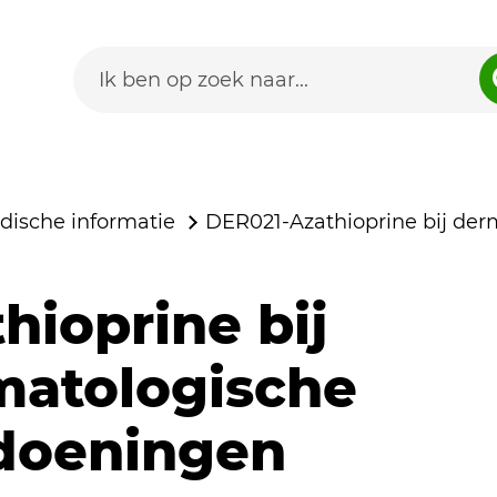
dische informatie
DER021-Azathioprine bij de
hioprine bij
matologische
doeningen