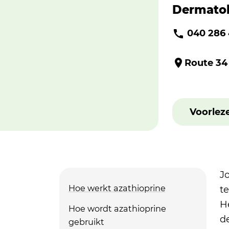
Dermatol
040 286
Route 34
Voorlez
J
Hoe werkt azathioprine
t
H
Hoe wordt azathioprine
d
gebruikt