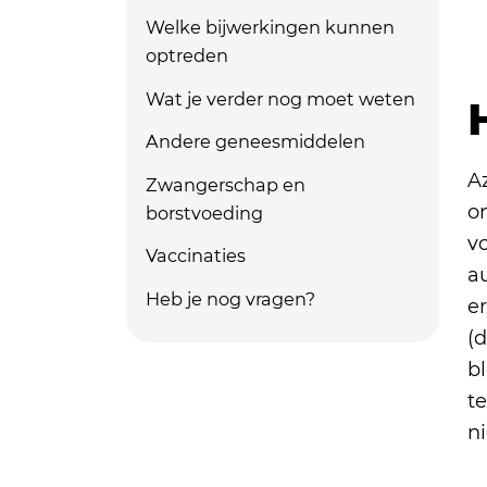
Welke bijwerkingen kunnen
optreden
Wat je verder nog moet weten
Andere geneesmiddelen
A
Zwangerschap en
o
borstvoeding
v
Vaccinaties
au
Heb je nog vragen?
er
(
b
t
ni