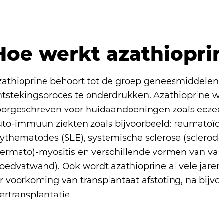
Hoe werkt azathiopri
zathioprine behoort tot de groep geneesmiddelen,
ntstekingsproces te onderdrukken. Azathioprine wo
oorgeschreven voor huidaandoeningen zoals ecze
to-immuun ziekten zoals bijvoorbeeld: reumatoïde 
ythematodes (SLE), systemische sclerose (sclerode
dermato)-myositis en verschillende vormen van vas
loedvatwand). Ook wordt azathioprine al vele jar
er voorkoming van transplantaat afstoting, na bij
ertransplantatie.