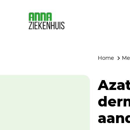
Home
Me
Azat
der
aan