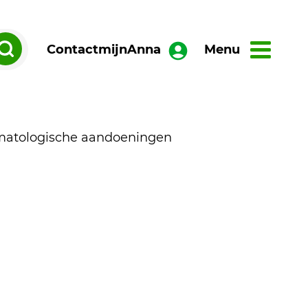
Contact
mijnAnna
Menu
rmatologische aandoeningen