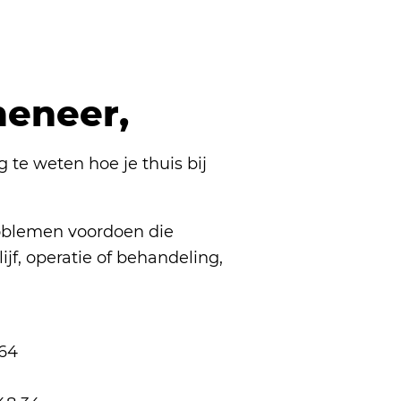
eneer,
g te weten hoe je thuis bij
roblemen voordoen die
f, operatie of behandeling,
men met:
 64