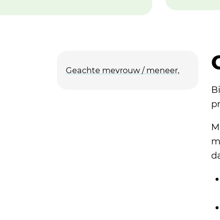
Geachte mevrouw / meneer,
Bi
p
M
m