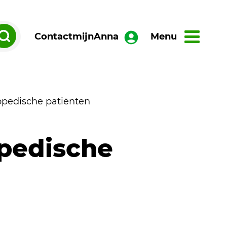
Contact
mijnAnna
Menu
opedische patiënten
opedische