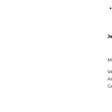
Je
Me
V
A
G