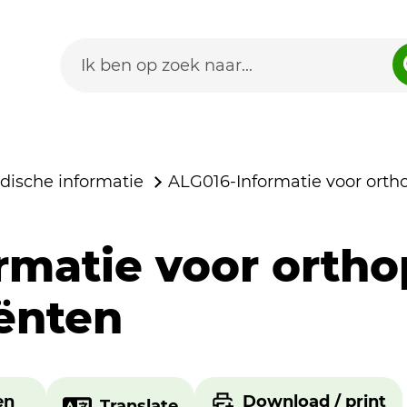
dische informatie
ALG016-Informatie voor orth
rmatie voor orth
ënten
en
Download / print
Translate